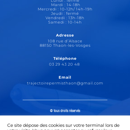
Lundi : fermé
Mardi : 14-18h
Mercredi : 10-12h/ 14h-19h
Jeudi : fermé
Vendredi : 13h-18h
Samedi : 10-14h
Adresse
108 rue d’Alsace
88150 Thaon-les-Vosges
Téléphone
03 29 43 20 48
Email
trajectoirepermisthaon@gmail.com
© tous droits réservés
plan du site
-
mentions légales
-
politique de confidentialité
Site propulsé par
Ce site dépose des cookies sur votre terminal lors de