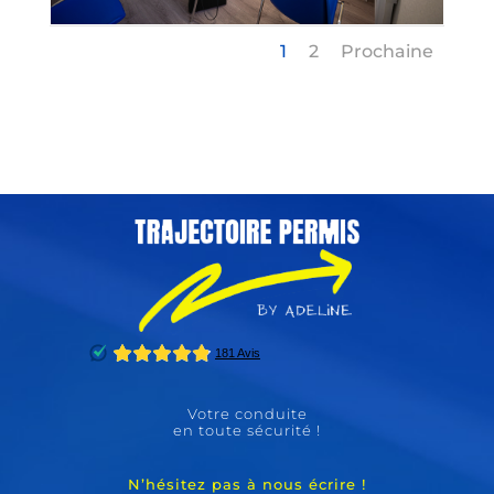
1
2
Prochaine
Votre conduite
en toute sécurité !
N’hésitez pas à nous écrire !