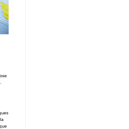
pose
.
e
sques
la
aque