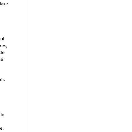
 leur
ui
res,
 de
té
rés
 le
n
e.