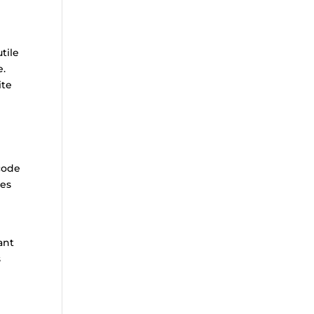
tile
e.
ite
 code
des
ant
s