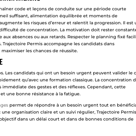
nchaîner code et leçons de conduite sur une période courte
il suffisant, alimentation équilibrée et moments de
gmente les risques d’erreur et ralentit la progression. Il est u
fficulté de concentration. La motivation doit rester constant
 aux absences ou aux retards. Respecter le planning fixé facil
vus. Trajectoire Permis accompagne les candidats dans
r maximiser les chances de réussite.
e
ps. Les candidats qui ont un besoin urgent peuvent valider le
apidement qu’avec une formation classique. La concentration 
s immédiate des gestes et des réflexes. Cependant, cette
et une bonne résistance à la fatigue.
sges
permet de répondre à un besoin urgent tout en bénéfici
e organisation claire et un suivi régulier, Trajectoire Permi
 objectif dans un délai court et dans de bonnes conditions de