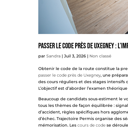
Passer le code près de Uxegney : l’i
par
Sandra
|
Juil 3, 2026
|
Non classé
Obtenir le
code
de la route constitue la pr
passer le code près de Uxegney
, une prépar
des cours réguliers et des stages intensifs q
L’objectif est d’aborder l’examen théoriq
Beaucoup de candidats sous-estiment le vo
tous les thèmes de façon équilibrée : signa
d’accident, règles spécifiques hors agglomé
d’échec. Trajectoire Permis organise des séan
mémorisation. Les
cours de code
se déroule