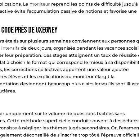
plications. Le
moniteur
reprend les points de difficulté jusqu’à
ive évite l’accumulation passive de notions et favorise une
 code près de Uxegney
urs étalés sur plusieurs semaines conviennent aux personnes q
 intensifs
de deux jours, organisés pendant les vacances scolai
r leur préparation. Ces stages atteignent un taux de réussite
at à choisir le format qui correspond le mieux à sa disponibili
s, les corrections collectives apportent une valeur ajoutée
es élèves et les explications du moniteur élargit la
tation deviennent beaucoup plus clairs lorsqu’ils sont illust
utières.
er uniquement sur le volume de questions traitées sans
s. Cette méthode superficielle conduit souvent à des échecs
 consiste à négliger les thèmes jugés secondaires. Or, l’exame
 également déconseillé de s’inscrire trop tôt à l’épreuve officiell