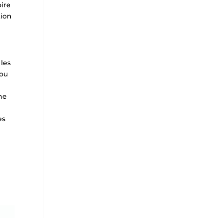
oire
tion
 les
 ou
ne
es