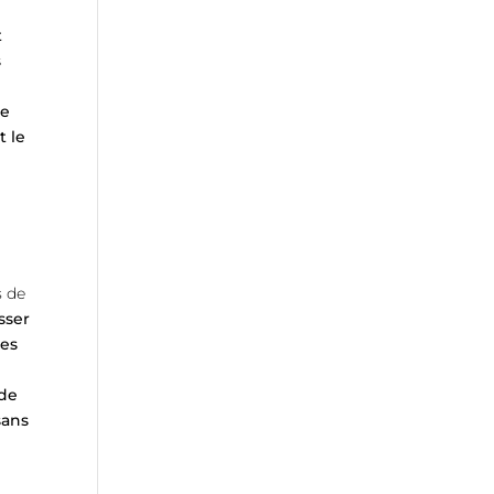
t
s
ue
t le
s de
sser
Des
 de
sans